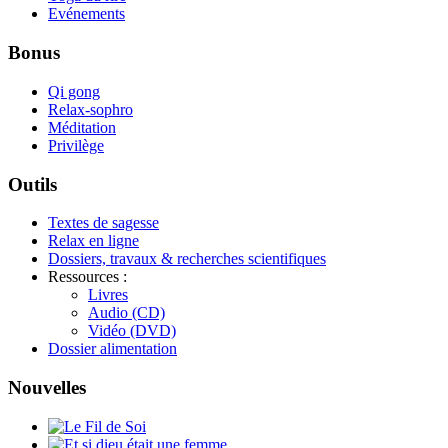
Evénements
Bonus
Qi gong
Relax-sophro
Méditation
Privilège
Outils
Textes de sagesse
Relax en ligne
Dossiers, travaux & recherches scientifiques
Ressources :
Livres
Audio (CD)
Vidéo (DVD)
Dossier alimentation
Nouvelles