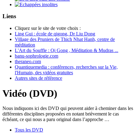
Liens
Cliquez sur le site de votre choix :
Ling Gui : école de qigong, Dr Liu Dong
Village des Pruniers de Thich Nhat Hanh, centre de
méditation
L'Art du Souffle : Qi Gong , Méditation & Mudras ...
banu-sophrologie.com
theraneo.com
Quantiquemedia : conférences, recherches sur la Vie,
l'Humain, des vidéos gratuites
Autres sites de référence
Vidéo (DVD)
Nous indiquons ici des DVD qui peuvent aider à cheminer dans les
différentes disciplines proposées en notant brièvement le cas
échéant, ce qui nous a paru original dans l’approche …
Tous les DVD