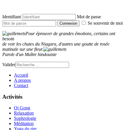
Identifiant
Mot de passe
Se souvenir de moi
Connexion
Pour éprouver de grandes émotions, certains ont
besoin
de voir les chutes du Niagara, d'autres une goutte de rosée
matinale sur une fleur.
Parole d'un Maître hindouiste
Valider
Accueil
A propos
Contact
Activités
Qi Gong
Relaxation
Sophrologie
Méditation
Yoga du rire