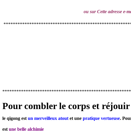
ou sur
Cette adresse e-ma
******************************************************
*******************************************************
Pour combler le corps et réjouir 
le qigong est
un merveilleux atout
et une
pratique vertueuse
.
Pour
est
une belle alchimie