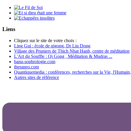
Liens
Cliquez sur le site de votre choix :
Ling Gui : école de qigong, Dr Liu Dong
Village des Pruniers de Thich Nhat Hanh, centre de méditation
L'Art du Souffle : Qi Gong , Méditation & Mudras ...
banu-sophrologie.com
theraneo.com
Quantiquemedia : conférences, recherches sur la Vie, l'Humain,
Autres sites de référence