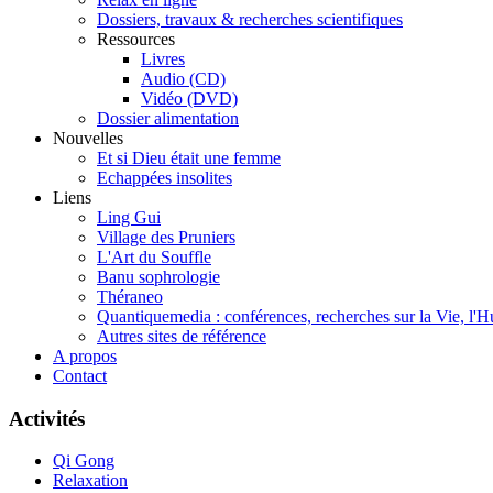
Dossiers, travaux & recherches scientifiques
Ressources
Livres
Audio (CD)
Vidéo (DVD)
Dossier alimentation
Nouvelles
Et si Dieu était une femme
Echappées insolites
Liens
Ling Gui
Village des Pruniers
L'Art du Souffle
Banu sophrologie
Théraneo
Quantiquemedia : conférences, recherches sur la Vie, l'H
Autres sites de référence
A propos
Contact
Activités
Qi Gong
Relaxation