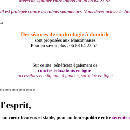
Merci de signaler votre intérêt au 06 88 64 23 57
il est protégée contre les robots spammeurs. Vous devez activer le Jav
**
Des séances de sophrologie à domicile
sont proposées aux Maisonnaises
Pour en savoir plus : 06 88 64 23 57
Sur ce site, bénéficiez également de
courtes relaxations
e
n
ligne
accessibles
en cliquant, à gauche, sur relax en ligne
***************
l'esprit,
 un coeur heureux et stable, pour un bon équilibre entre
sérénité e