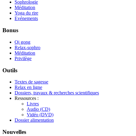
Sophrologie
Méditation
Yoga du rire
Evénements
Bonus
Qi gong
Relax-sophro
Méditation
Privilège
Outils
Textes de sagesse
Relax en ligne
Dossiers, travaux & recherches scientifiques
Ressources :
Livres
Audio (CD)
Vidéo (DVD)
Dossier alimentation
Nouvelles