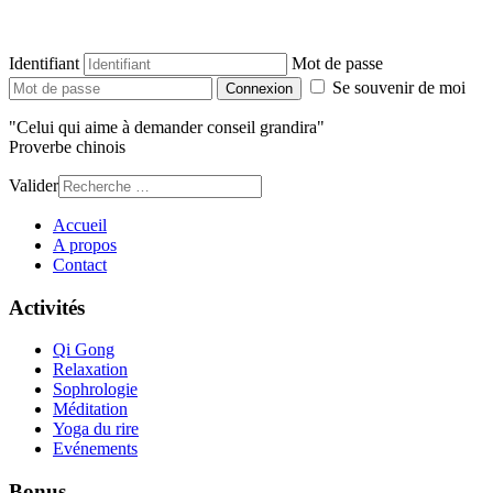
Identifiant
Mot de passe
Se souvenir de moi
Connexion
"Celui qui aime à demander conseil grandira"
Proverbe chinois
Valider
Accueil
A propos
Contact
Activités
Qi Gong
Relaxation
Sophrologie
Méditation
Yoga du rire
Evénements
Bonus