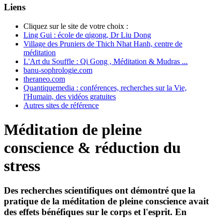
Liens
Cliquez sur le site de votre choix :
Ling Gui : école de qigong, Dr Liu Dong
Village des Pruniers de Thich Nhat Hanh, centre de
méditation
L'Art du Souffle : Qi Gong , Méditation & Mudras ...
banu-sophrologie.com
theraneo.com
Quantiquemedia : conférences, recherches sur la Vie,
l'Humain, des vidéos gratuites
Autres sites de référence
Méditation de pleine
conscience & réduction du
stress
Des recherches scientifiques ont démontré que la
pratique de la méditation de pleine conscience avait
des effets bénéfiques sur le corps et l'esprit. En