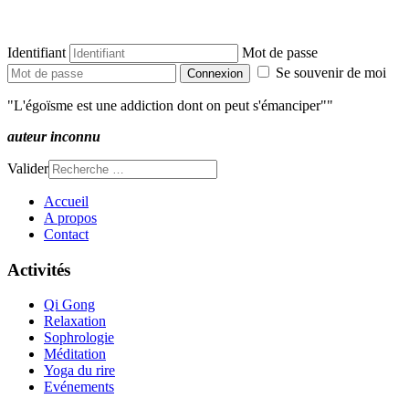
Identifiant
Mot de passe
Se souvenir de moi
Connexion
"L'égoïsme est une addiction dont on peut s'émanciper""
auteur inconnu
Valider
Accueil
A propos
Contact
Activités
Qi Gong
Relaxation
Sophrologie
Méditation
Yoga du rire
Evénements