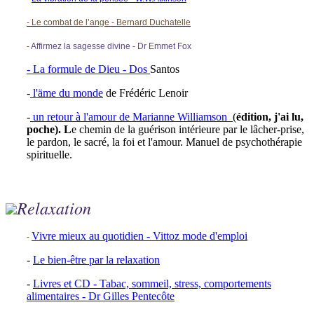
-
Le combat de l’ange - Bernard Duchatelle
-
Affirmez la sagesse divine - Dr Emmet Fox
- La formule de Dieu - Dos
Santos
-
l'äme du monde
de Frédéric Lenoir
-
un retour à l'amour de Marianne Williamson
(
édition, j'ai lu,
poche). L
e chemin de la guérison intérieure par le lâcher-prise,
le pardon, le sacré, la foi et l'amour. Manuel de psychothérapie
spirituelle.
Relaxation
Vivre mieux au quotidien - Vittoz mode d'emploi
-
-
Le bien-être par la relaxation
-
Livres et CD - Tabac, sommeil, stress, comportements
alimentaires - Dr Gilles Pentecôte