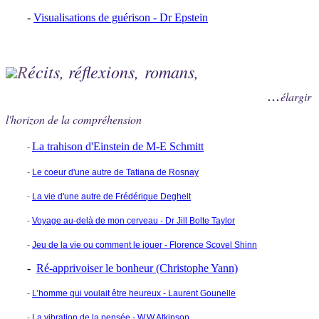
-
Visualisations de guérison - Dr Epstein
R
écits, réflexions, romans,
...
élargir
l'horizon de la compréhension
La trahison d'Einstein de M-E Schmitt
-
-
Le coeur d'une autre de Tatiana de Rosnay
-
La vie d'une autre de Frédérique Deghelt
-
Voyage au-delà de mon cerveau - Dr Jill Bolte Taylor
-
Jeu de la vie ou comment le jouer - Florence Scovel Shinn
-
Ré-apprivoiser le bonheur (Christophe Yann)
-
L’homme qui voulait être heureux - Laurent Gounelle
-
La vibration de la pensée - W.W.Atkinson