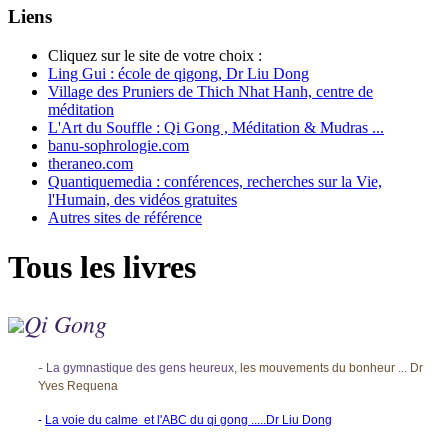
Liens
Cliquez sur le site de votre choix :
Ling Gui : école de qigong, Dr Liu Dong
Village des Pruniers de Thich Nhat Hanh, centre de
méditation
L'Art du Souffle : Qi Gong , Méditation & Mudras ...
banu-sophrologie.com
theraneo.com
Quantiquemedia : conférences, recherches sur la Vie,
l'Humain, des vidéos gratuites
Autres sites de référence
Tous les livres
Qi Gong
-
La gymnastique des gens heureux
, les mouvements du bonheur ... Dr
Yves Requena
-
La voie du calme et l'ABC du qi gong .....Dr Liu Dong