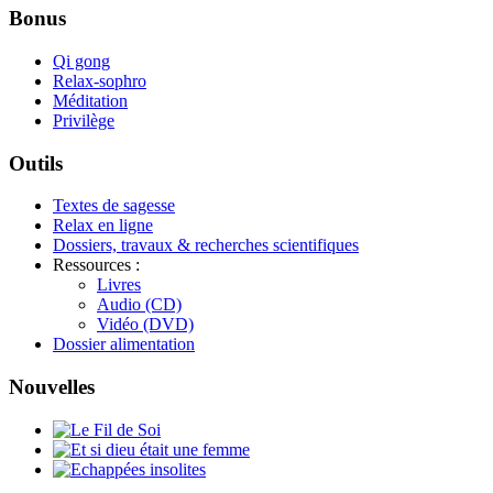
Bonus
Qi gong
Relax-sophro
Méditation
Privilège
Outils
Textes de sagesse
Relax en ligne
Dossiers, travaux & recherches scientifiques
Ressources :
Livres
Audio (CD)
Vidéo (DVD)
Dossier alimentation
Nouvelles