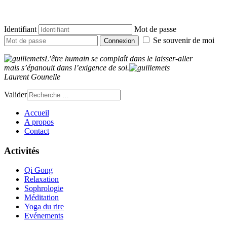
Identifiant
Mot de passe
Se souvenir de moi
Connexion
L’être humain se complaît dans le laisser-aller
mais s’épanouit dans l’exigence de soi.
Laurent Gounell
e
Valider
Accueil
A propos
Contact
Activités
Qi Gong
Relaxation
Sophrologie
Méditation
Yoga du rire
Evénements